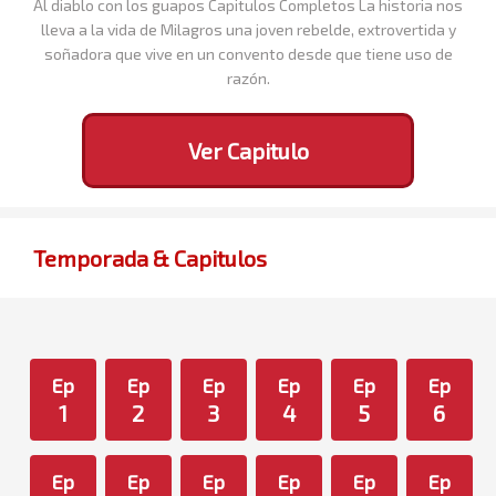
Al diablo con los guapos Capitulos Completos La historia nos
lleva a la vida de Milagros una joven rebelde, extrovertida y
soñadora que vive en un convento desde que tiene uso de
razón.
Ver Capitulo
Temporada & Capitulos
Ep
Ep
Ep
Ep
Ep
Ep
1
2
3
4
5
6
Ep
Ep
Ep
Ep
Ep
Ep