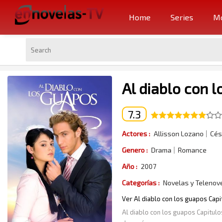
Home
Series
Mo
Al diablo con 
7.3
Actores :
Allisson Lozano
Cés
Genero :
Drama
Romance
Año :
2007
Categorías :
Novelas y Telenov
Ver Al diablo con los guapos Capi
Al diablo con los guapos Capitulo