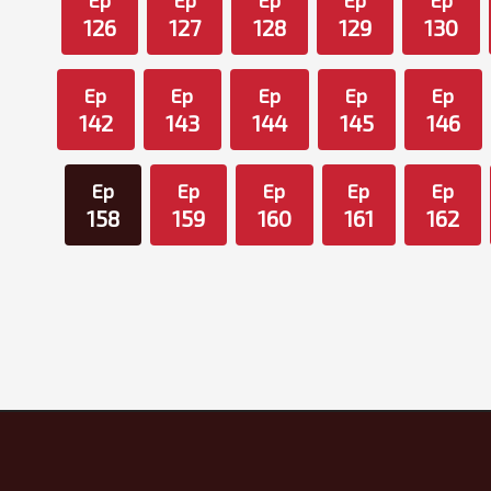
Ep
Ep
Ep
Ep
Ep
126
127
128
129
130
Ep
Ep
Ep
Ep
Ep
142
143
144
145
146
Ep
Ep
Ep
Ep
Ep
158
159
160
161
162