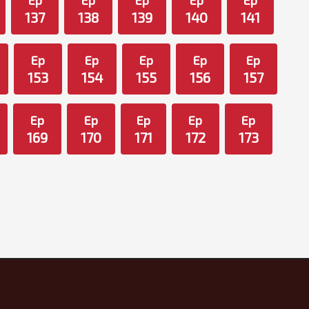
Ep
Ep
Ep
Ep
Ep
137
138
139
140
141
Ep
Ep
Ep
Ep
Ep
153
154
155
156
157
Ep
Ep
Ep
Ep
Ep
169
170
171
172
173