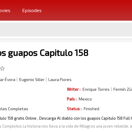
vies
Episodes
los guapos Capitulo 158
ar Évora
Eugenio Siller
Laura Flores
Writer :
Enrique Torres
Fermín Zú
País :
Mexico
elas Completas
Status :
Finished
tulo 158 gratis Online , Descarga Al diablo con los guapos Capitulo 158 Ful
s Completos La historia nos lleva a la vida de Milagros una joven rebelde