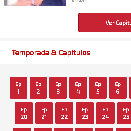
de razón.
Ver Capit
Temporada & Capitulos
Ep
Ep
Ep
Ep
Ep
Ep
1
2
3
4
5
6
Ep
Ep
Ep
Ep
Ep
Ep
20
21
22
23
24
25