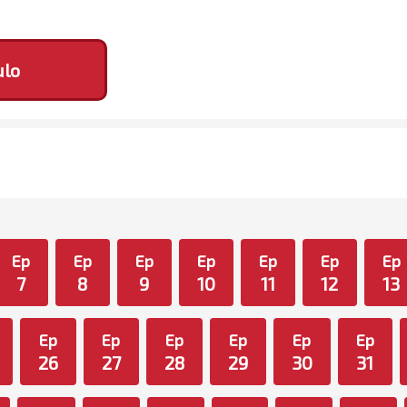
ulo
Ep
Ep
Ep
Ep
Ep
Ep
Ep
7
8
9
10
11
12
13
Ep
Ep
Ep
Ep
Ep
Ep
26
27
28
29
30
31