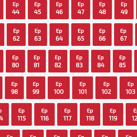
Ep
Ep
Ep
Ep
Ep
Ep
44
45
46
47
48
49
Ep
Ep
Ep
Ep
Ep
Ep
62
63
64
65
66
67
Ep
Ep
Ep
Ep
Ep
Ep
80
81
82
83
84
85
Ep
Ep
Ep
Ep
Ep
Ep
98
99
100
101
102
103
p
Ep
Ep
Ep
Ep
Ep
E
4
115
116
117
118
119
1