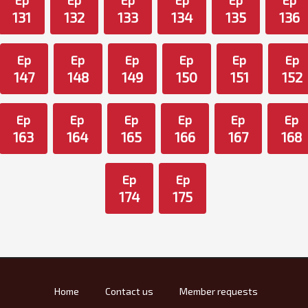
Ep
Ep
Ep
Ep
Ep
Ep
131
132
133
134
135
136
Ep
Ep
Ep
Ep
Ep
Ep
147
148
149
150
151
152
Ep
Ep
Ep
Ep
Ep
Ep
163
164
165
166
167
168
Ep
Ep
174
175
Home
Contact us
Member requests