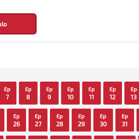
ulo
Ep
Ep
Ep
Ep
Ep
Ep
Ep
7
8
9
10
11
12
13
Ep
Ep
Ep
Ep
Ep
Ep
26
27
28
29
30
31