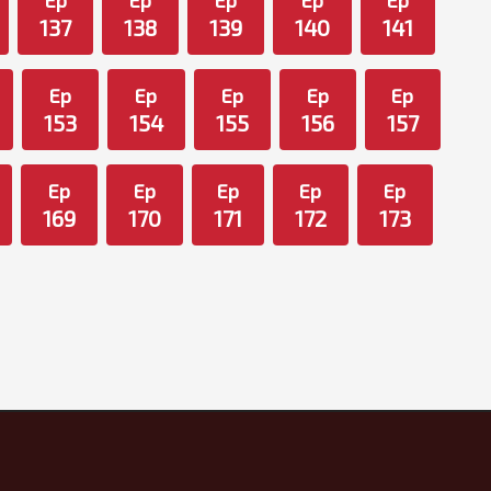
Ep
Ep
Ep
Ep
Ep
137
138
139
140
141
Ep
Ep
Ep
Ep
Ep
153
154
155
156
157
Ep
Ep
Ep
Ep
Ep
169
170
171
172
173