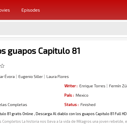
vies
Episodes
os guapos Capitulo 81
ar Évora
Eugenio Siller
Laura Flores
Writer :
Enrique Torres
Fermín Zú
País :
Mexico
elas Completas
Status :
Finished
tulo 81 gratis Online , Descarga Al diablo con los guapos Capitulo 81 Full H
s Completos La historia nos lleva a la vida de Milagros una joven rebelde