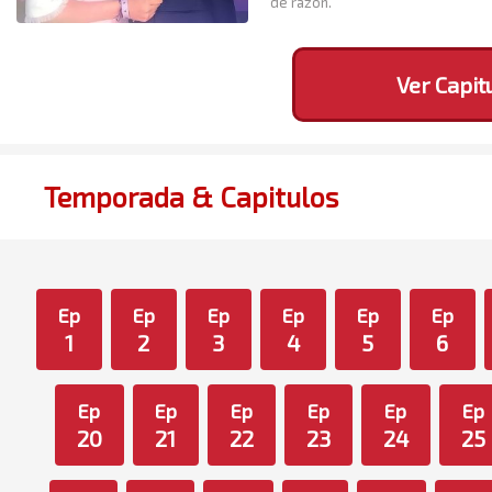
de razón.
Ver Capit
Temporada & Capitulos
Ep
Ep
Ep
Ep
Ep
Ep
1
2
3
4
5
6
Ep
Ep
Ep
Ep
Ep
Ep
20
21
22
23
24
25