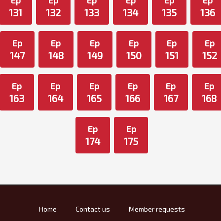
Ep
Ep
Ep
Ep
Ep
Ep
131
132
133
134
135
136
Ep
Ep
Ep
Ep
Ep
Ep
147
148
149
150
151
152
Ep
Ep
Ep
Ep
Ep
Ep
163
164
165
166
167
168
Ep
Ep
174
175
Home
Contact us
Member requests