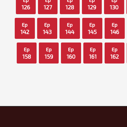
Ep
Ep
Ep
Ep
Ep
126
127
128
129
130
Ep
Ep
Ep
Ep
Ep
142
143
144
145
146
Ep
Ep
Ep
Ep
Ep
158
159
160
161
162