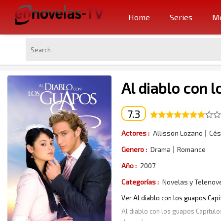
Home
Series
Mo
Al diablo con l
7.3
Actores :
Allisson Lozano
Cés
Genero :
Drama
Romance
Año :
2007
Categorías :
Novelas y Telenov
Ver Al diablo con los guapos Capi
Al diablo con los guapos Capitulo