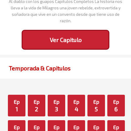
Al diablo con los guapos Capitulos Completos La historia nos
lleva a la vida de Milagros una joven rebelde, extrovertida y
soñadora que vive en un convento desde que tiene uso de
razón.
Ver Capitulo
Temporada & Capitulos
Ep
Ep
Ep
Ep
Ep
Ep
1
2
3
4
5
6
Ep
Ep
Ep
Ep
Ep
Ep