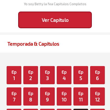
Yo soy Betty la fea Capitulos Completos
Ver Capitulo
Temporada & Capitulos
Ep
Ep
Ep
Ep
Ep
Ep
1
2
3
4
5
6
Ep
Ep
Ep
Ep
Ep
Ep
7
8
9
10
11
12