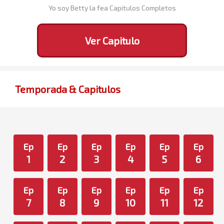
Yo soy Betty la fea Capitulos Completos
Ver Capitulo
Temporada & Capitulos
Ep
Ep
Ep
Ep
Ep
Ep
1
2
3
4
5
6
Ep
Ep
Ep
Ep
Ep
Ep
7
8
9
10
11
12