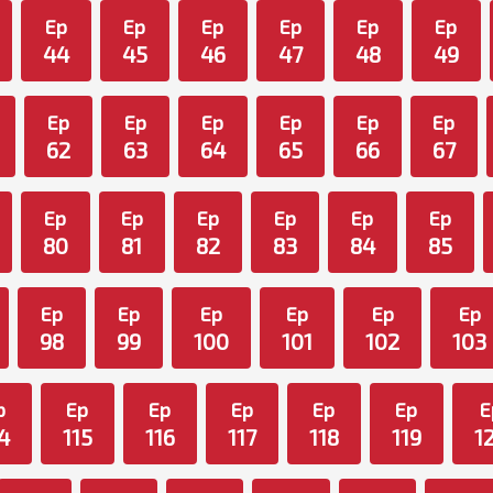
Ep
Ep
Ep
Ep
Ep
Ep
44
45
46
47
48
49
Ep
Ep
Ep
Ep
Ep
Ep
62
63
64
65
66
67
Ep
Ep
Ep
Ep
Ep
Ep
80
81
82
83
84
85
Ep
Ep
Ep
Ep
Ep
Ep
98
99
100
101
102
103
p
Ep
Ep
Ep
Ep
Ep
E
4
115
116
117
118
119
1