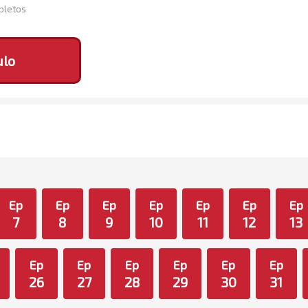
mpletos
ulo
Ep
Ep
Ep
Ep
Ep
Ep
Ep
7
8
9
10
11
12
13
Ep
Ep
Ep
Ep
Ep
Ep
26
27
28
29
30
31