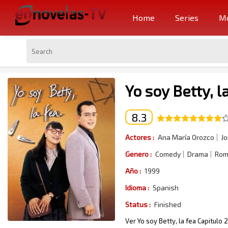
Home
Series
Mo
Yo soy Betty, l
8.3
Actores :
Ana María Orozco
Jo
Genero :
Comedy
Drama
Rom
Año :
1999
Idioma :
Spanish
Status :
Finished
Ver Yo soy Betty, la fea Capitulo 