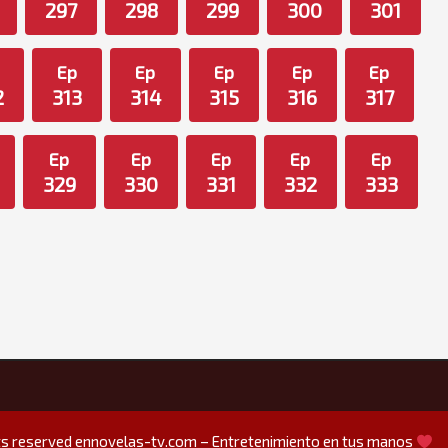
297
298
299
300
301
Ep
Ep
Ep
Ep
Ep
2
313
314
315
316
317
Ep
Ep
Ep
Ep
Ep
329
330
331
332
333
hts reserved
ennovelas-tv.com – Entretenimiento en tus manos