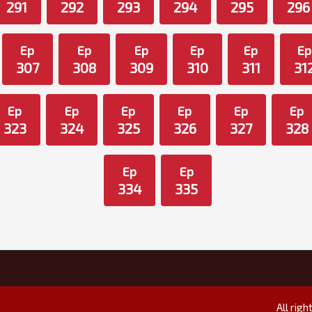
291
292
293
294
295
296
Ep
Ep
Ep
Ep
Ep
Ep
307
308
309
310
311
31
Ep
Ep
Ep
Ep
Ep
Ep
323
324
325
326
327
328
Ep
Ep
334
335
All rig