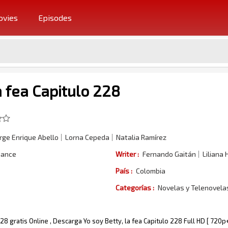
vies
Episodes
a fea Capitulo 228
rge Enrique Abello
Lorna Cepeda
Natalia Ramírez
ance
Writer :
Fernando Gaitán
Liliana
País :
Colombia
Categorías :
Novelas y Telenovel
228 gratis Online , Descarga Yo soy Betty, la fea Capitulo 228 Full HD [ 720