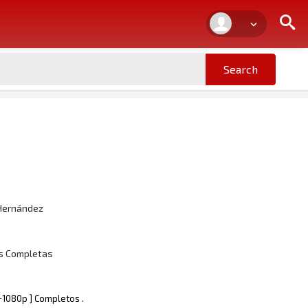
 Hernández
as Completas
p+1080p ] Completos .