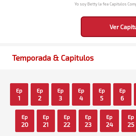
Yo soy Betty la fea Capitulos Co
Ver Capit
Temporada & Capitulos
Ep
Ep
Ep
Ep
Ep
Ep
1
2
3
4
5
6
Ep
Ep
Ep
Ep
Ep
Ep
20
21
22
23
24
25