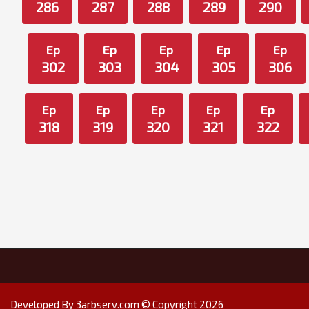
286
287
288
289
290
Ep
Ep
Ep
Ep
Ep
302
303
304
305
306
Ep
Ep
Ep
Ep
Ep
318
319
320
321
322
Developed By 3arbserv.com © Copyright 2026