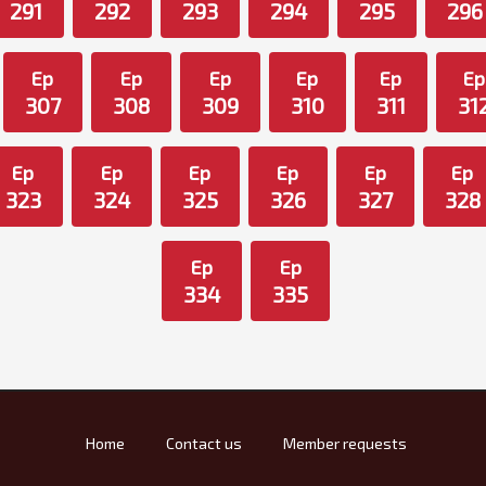
291
292
293
294
295
296
Ep
Ep
Ep
Ep
Ep
Ep
307
308
309
310
311
31
Ep
Ep
Ep
Ep
Ep
Ep
323
324
325
326
327
328
Ep
Ep
334
335
Home
Contact us
Member requests