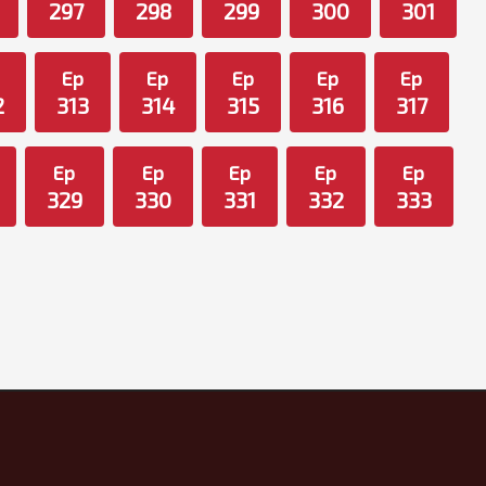
297
298
299
300
301
Ep
Ep
Ep
Ep
Ep
2
313
314
315
316
317
Ep
Ep
Ep
Ep
Ep
329
330
331
332
333