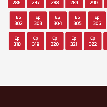
286
287
288
289
290
Ep
Ep
Ep
Ep
Ep
302
303
304
305
306
Ep
Ep
Ep
Ep
Ep
318
319
320
321
322