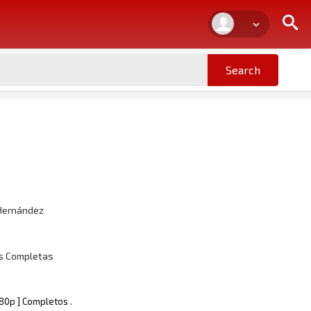
 Hernández
as Completas
080p ] Completos .