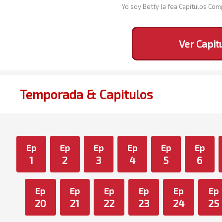
Yo soy Betty la fea Capitulos Co
Ver Capit
Temporada & Capitulos
Ep
Ep
Ep
Ep
Ep
Ep
1
2
3
4
5
6
Ep
Ep
Ep
Ep
Ep
Ep
20
21
22
23
24
25