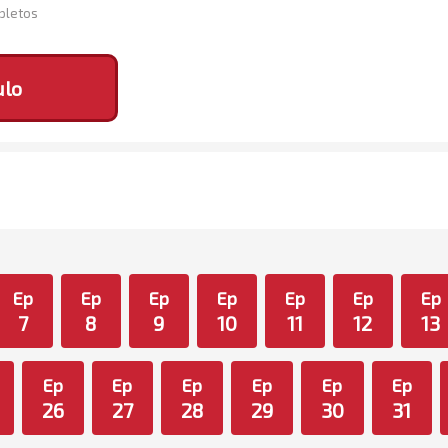
mpletos
ulo
Ep
Ep
Ep
Ep
Ep
Ep
Ep
7
8
9
10
11
12
13
Ep
Ep
Ep
Ep
Ep
Ep
26
27
28
29
30
31