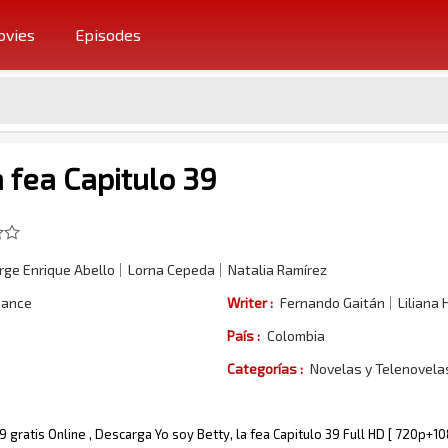
vies
Episodes
a fea Capitulo 39
rge Enrique Abello
Lorna Cepeda
Natalia Ramírez
ance
Writer :
Fernando Gaitán
Liliana
País :
Colombia
Categorías :
Novelas y Telenovel
39 gratis Online , Descarga Yo soy Betty, la fea Capitulo 39 Full HD [ 720p+1