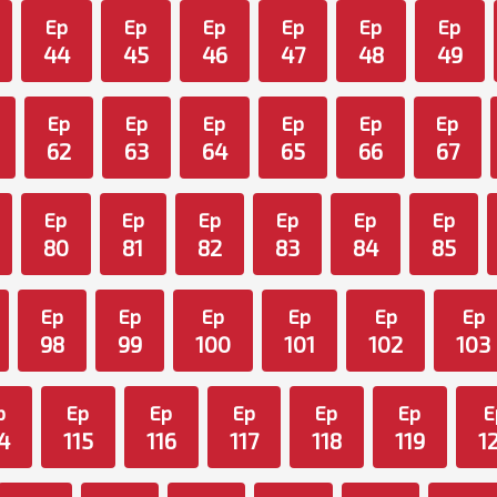
Ep
Ep
Ep
Ep
Ep
Ep
44
45
46
47
48
49
Ep
Ep
Ep
Ep
Ep
Ep
62
63
64
65
66
67
Ep
Ep
Ep
Ep
Ep
Ep
80
81
82
83
84
85
Ep
Ep
Ep
Ep
Ep
Ep
98
99
100
101
102
103
p
Ep
Ep
Ep
Ep
Ep
E
4
115
116
117
118
119
1