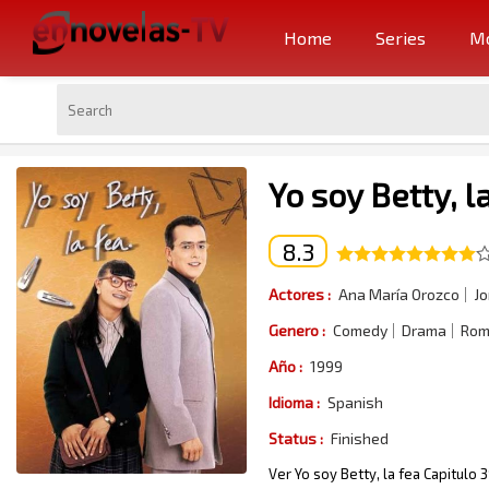
Home
Series
Mo
Yo soy Betty, l
8.3
Actores :
Ana María Orozco
Jo
Genero :
Comedy
Drama
Rom
Año :
1999
Idioma :
Spanish
Status :
Finished
Ver Yo soy Betty, la fea Capitulo 