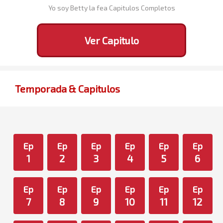
Yo soy Betty la fea Capitulos Completos
Ver Capitulo
Temporada & Capitulos
Ep
Ep
Ep
Ep
Ep
Ep
1
2
3
4
5
6
Ep
Ep
Ep
Ep
Ep
Ep
7
8
9
10
11
12