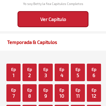
Yo soy Betty la fea Capitulos Completos
Ver Capitulo
Temporada & Capitulos
Ep
Ep
Ep
Ep
Ep
Ep
1
2
3
4
5
6
Ep
Ep
Ep
Ep
Ep
Ep
7
8
9
10
11
12