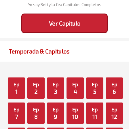
Yo soy Betty la fea Capitulos Completos
Ver Capitulo
Temporada & Capitulos
Ep
Ep
Ep
Ep
Ep
Ep
1
2
3
4
5
6
Ep
Ep
Ep
Ep
Ep
Ep
7
8
9
10
11
12