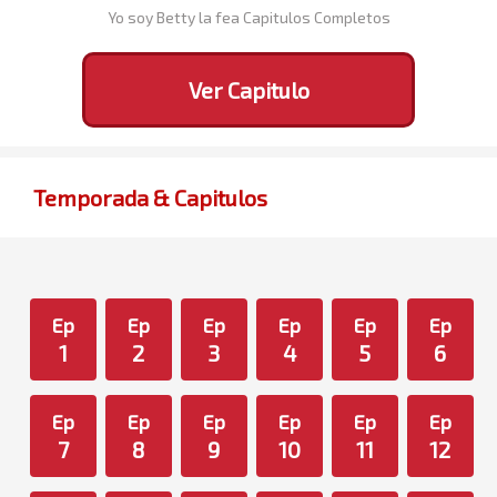
Yo soy Betty la fea Capitulos Completos
Ver Capitulo
Temporada & Capitulos
Ep
Ep
Ep
Ep
Ep
Ep
1
2
3
4
5
6
Ep
Ep
Ep
Ep
Ep
Ep
7
8
9
10
11
12