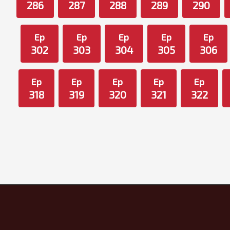
286
287
288
289
290
Ep
Ep
Ep
Ep
Ep
302
303
304
305
306
Ep
Ep
Ep
Ep
Ep
318
319
320
321
322