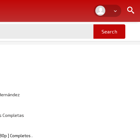
 Hernández
as Completas
080p ] Completos .