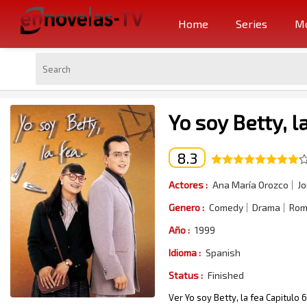
Home
Series
Mo
Yo soy Betty, l
8.3
Actores :
Ana María Orozco
Jo
Genero :
Comedy
Drama
Rom
Año :
1999
Idioma :
Spanish
Status :
Finished
Ver Yo soy Betty, la fea Capitulo 