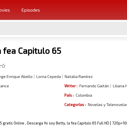
vies
Episodes
a fea Capitulo 65
rge Enrique Abello
Lorna Cepeda
Natalia Ramírez
ance
Writer :
Fernando Gaitán
Liliana
País :
Colombia
Categorías :
Novelas y Telenovel
65 gratis Online , Descarga Yo soy Betty, la fea Capitulo 65 Full HD [ 720p+1