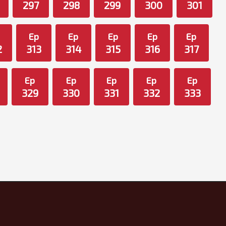
297
298
299
300
301
Ep
Ep
Ep
Ep
Ep
2
313
314
315
316
317
Ep
Ep
Ep
Ep
Ep
329
330
331
332
333