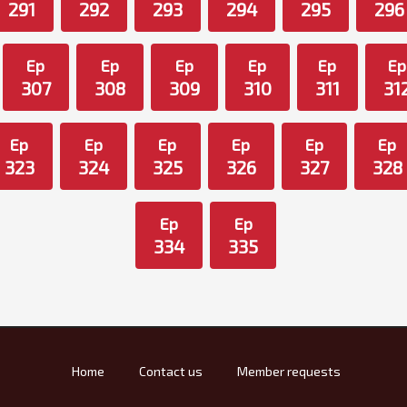
291
292
293
294
295
296
Ep
Ep
Ep
Ep
Ep
Ep
307
308
309
310
311
31
Ep
Ep
Ep
Ep
Ep
Ep
323
324
325
326
327
328
Ep
Ep
334
335
Home
Contact us
Member requests