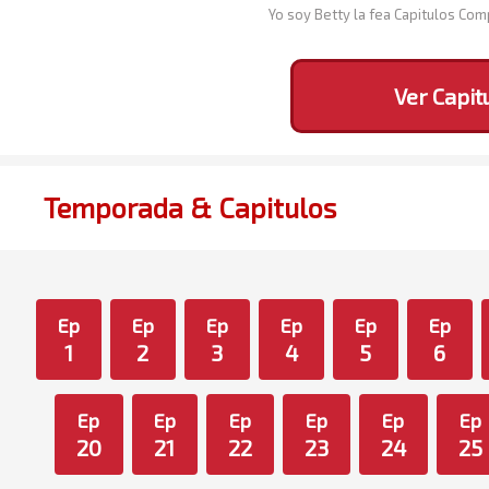
Yo soy Betty la fea Capitulos Co
Ver Capit
Temporada & Capitulos
Ep
Ep
Ep
Ep
Ep
Ep
1
2
3
4
5
6
Ep
Ep
Ep
Ep
Ep
Ep
20
21
22
23
24
25