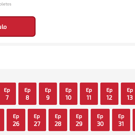
mpletos
ulo
Ep
Ep
Ep
Ep
Ep
Ep
Ep
7
8
9
10
11
12
13
Ep
Ep
Ep
Ep
Ep
Ep
26
27
28
29
30
31