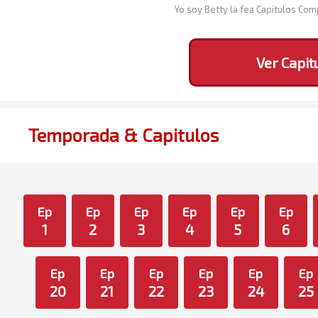
Yo soy Betty la fea Capitulos Co
Ver Capit
Temporada & Capitulos
Ep
Ep
Ep
Ep
Ep
Ep
1
2
3
4
5
6
Ep
Ep
Ep
Ep
Ep
Ep
20
21
22
23
24
25