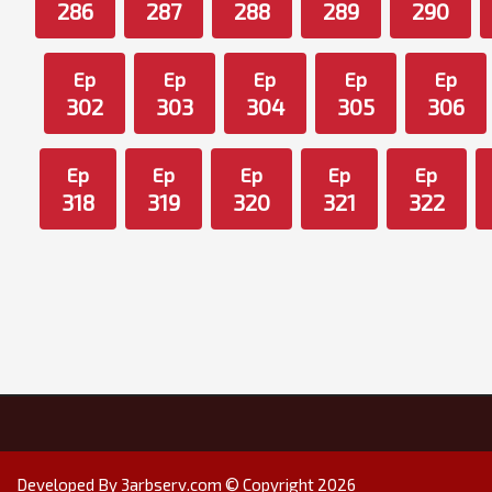
286
287
288
289
290
Ep
Ep
Ep
Ep
Ep
302
303
304
305
306
Ep
Ep
Ep
Ep
Ep
318
319
320
321
322
Developed By 3arbserv.com © Copyright 2026