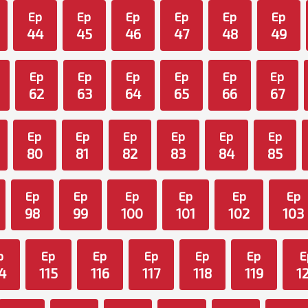
Ep
Ep
Ep
Ep
Ep
Ep
44
45
46
47
48
49
Ep
Ep
Ep
Ep
Ep
Ep
62
63
64
65
66
67
Ep
Ep
Ep
Ep
Ep
Ep
80
81
82
83
84
85
Ep
Ep
Ep
Ep
Ep
Ep
98
99
100
101
102
103
p
Ep
Ep
Ep
Ep
Ep
E
4
115
116
117
118
119
1