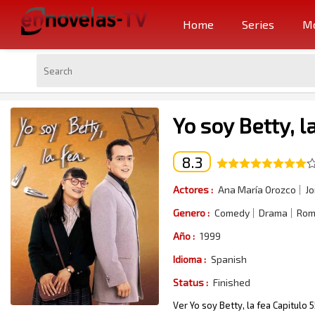
Home
Series
Mo
Yo soy Betty, l
8.3
Actores :
Ana María Orozco
Jo
Genero :
Comedy
Drama
Rom
Año :
1999
Idioma :
Spanish
Status :
Finished
Ver Yo soy Betty, la fea Capitulo 