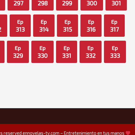
297
298
299
300
301
Ep
Ep
Ep
Ep
Ep
2
313
314
315
316
317
Ep
Ep
Ep
Ep
Ep
329
330
331
332
333
hts reserved
ennovelas-tv.com – Entretenimiento en tus manos