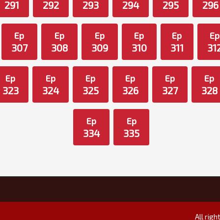
291
292
293
294
295
296
Ep
Ep
Ep
Ep
Ep
Ep
307
308
309
310
311
31
Ep
Ep
Ep
Ep
Ep
Ep
323
324
325
326
327
328
Ep
Ep
334
335
All rig