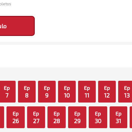
mpletos
ulo
Ep
Ep
Ep
Ep
Ep
Ep
Ep
7
8
9
10
11
12
13
Ep
Ep
Ep
Ep
Ep
Ep
26
27
28
29
30
31