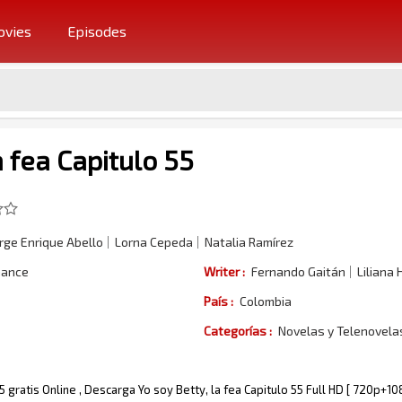
vies
Episodes
a fea Capitulo 55
rge Enrique Abello
Lorna Cepeda
Natalia Ramírez
ance
Writer :
Fernando Gaitán
Liliana
País :
Colombia
Categorías :
Novelas y Telenovel
55 gratis Online , Descarga Yo soy Betty, la fea Capitulo 55 Full HD [ 720p+1