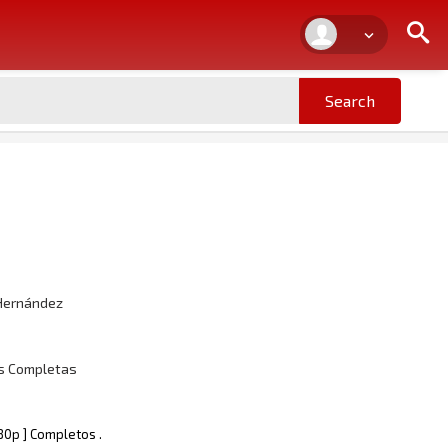
 Hernández
as Completas
080p ] Completos .