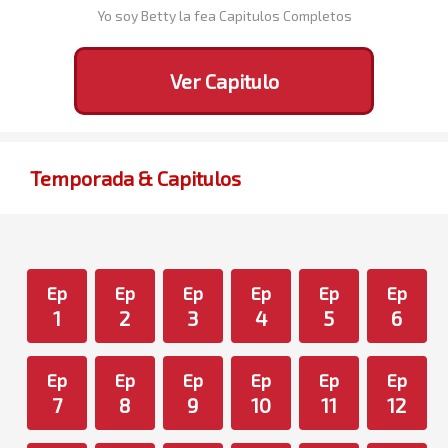
Yo soy Betty la fea Capitulos Completos
Ver Capitulo
Temporada & Capitulos
Ep
Ep
Ep
Ep
Ep
Ep
1
2
3
4
5
6
Ep
Ep
Ep
Ep
Ep
Ep
7
8
9
10
11
12