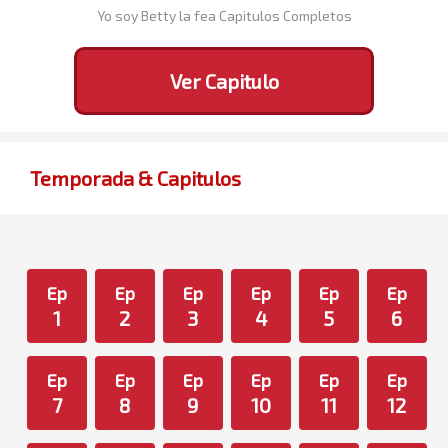
Yo soy Betty la fea Capitulos Completos
Ver Capitulo
Temporada & Capitulos
Ep
Ep
Ep
Ep
Ep
Ep
1
2
3
4
5
6
Ep
Ep
Ep
Ep
Ep
Ep
7
8
9
10
11
12